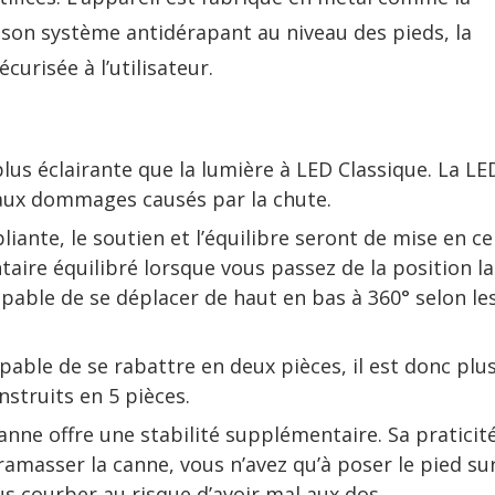
son système antidérapant au niveau des pieds, la
urisée à l’utilisateur.
lus éclairante que la lumière à LED Classique. La LE
 aux dommages causés par la chute.
iante, le soutien et l’équilibre seront de mise en ce
taire équilibré lorsque vous passez de la position la
apable de se déplacer de haut en bas à 360° selon le
pable de se rabattre en deux pièces, il est donc plu
struits en 5 pièces.
canne offre une stabilité supplémentaire. Sa praticit
 ramasser la canne, vous n’avez qu’à poser le pied su
us courber au risque d’avoir mal aux dos.