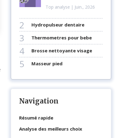
Top analyse
| Juin., 2026
2
hydropulseur dentaire
3
thermometres pour bebe
4
brosse nettoyante visage
5
masseur pied
e
Navigation
Résumé rapide
Analyse des meilleurs choix