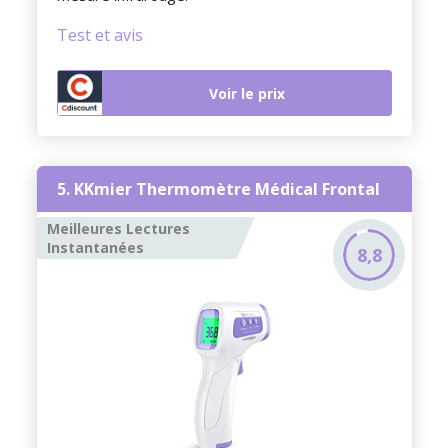
Test et avis
Voir le prix
5. KKmier Thermomètre Médical Frontal
Meilleures Lectures
Instantanées
8,8