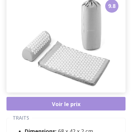
9.8
Voir le prix
TRAITS
Dimensions:
68 x 42 x 2 cm